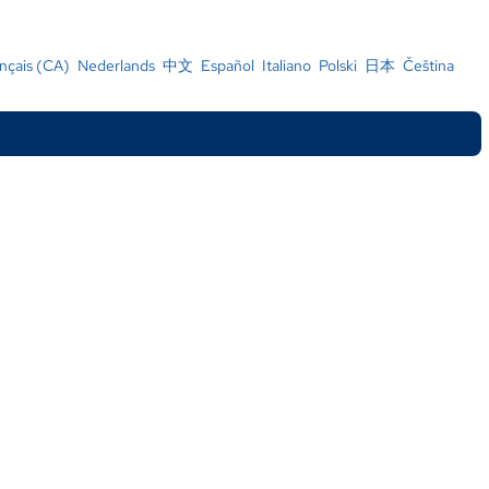
nçais (CA)
,
Nederlands
,
中文
,
Español
,
Italiano
,
Polski
,
日本
,
Čeština